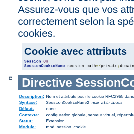
Assurez-vous que vos attri
correctement selon la spé
cookies.
Cookie avec attributs
Session
On
SessionCookieName
 session path
=/
private
;
domai
Directive
SessionC
Description:
Nom et attributs pour le cookie RFC2965 dans 
Syntaxe:
SessionCookieName2
nom
attributs
Défaut:
none
Contexte:
configuration globale, serveur virtuel, répertoi
Statut:
Extension
Module:
mod_session_cookie