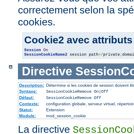
correctement selon la spé
cookies.
Cookie2 avec attributs
Session
On
SessionCookieName2
 session path
=/
private
;
doma
Directive
SessionC
Description:
Détermine si les cookies de session doivent ê
Syntaxe:
SessionCookieRemove On|Off
Défaut:
SessionCookieRemove Off
Contexte:
configuration globale, serveur virtuel, répertoi
Statut:
Extension
Module:
mod_session_cookie
La directive
SessionCoo