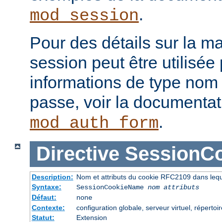
.
mod_session
Pour des détails sur la m
session peut être utilisée
informations de type nom 
passe, voir la documenta
.
mod_auth_form
Directive
SessionC
Description:
Nom et attributs du cookie RFC2109 dans leque
Syntaxe:
SessionCookieName
nom
attributs
Défaut:
none
Contexte:
configuration globale, serveur virtuel, répertoi
Statut:
Extension